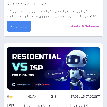
ذرائع اور تجاویز
سستی ٹریفک - خراب کی مترادف نہیں ہے۔ جانیں کہ
2026 میں کم ترین قیمت پر کنورژن حاصل کرنے کے لیے
فارمیٹس، ادائیگی کے ماڈلز اور ذرائع کا انتخاب
پڑھیں
Hacks & Schemes
کیسے کریں۔
0
42
0
15.07.2026 / 17:02
کلوکنگ کے لیے ریزیڈنشل بمقابلہ ISP