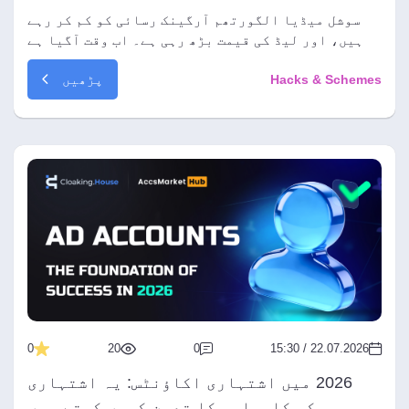
کیسے لائیں
سوشل میڈیا الگورتھم آرگینک رسائی کو کم کر رہے
ہیں، اور لیڈ کی قیمت بڑھ رہی ہے۔ اب وقت آگیا ہے
کہ ڈسکارڈ پر اپنی پرائیویٹ کمیونٹیز بنائیں اور
پڑھیں
Hacks & Schemes
بغیر پابندی کے ٹریفک لائیں۔
0
20
0
22.07.2026 / 15:30
2026 میں اشتہاری اکاؤنٹس: یہ اشتہاری
مہم کی کامیابی کا تعین کیوں کرتے ہیں