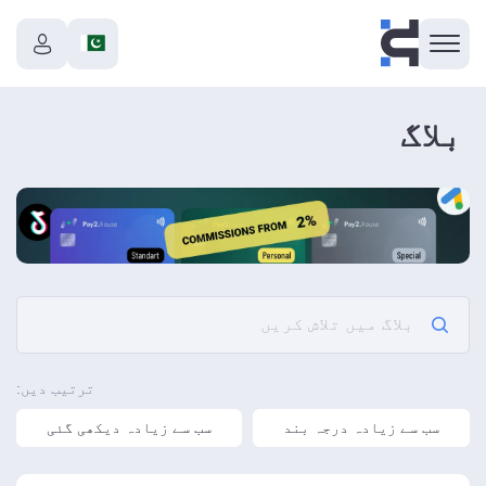
بلاگ
ترتیب دیں:
سب سے زیادہ درجہ بند
سب سے زیادہ دیکھی گئی