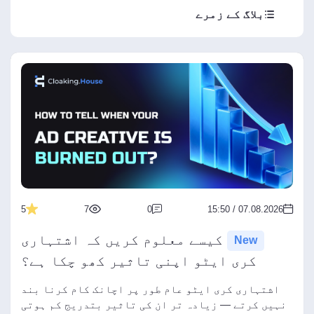
بلاگ کے زمرے
5
7
0
07.08.2026 / 15:50
کیسے معلوم کریں کہ اشتہاری
New
کری ایٹو اپنی تاثیر کھو چکا ہے؟
اشتہاری کری ایٹو عام طور پر اچانک کام کرنا بند
نہیں کرتے — زیادہ تر ان کی تاثیر بتدریج کم ہوتی