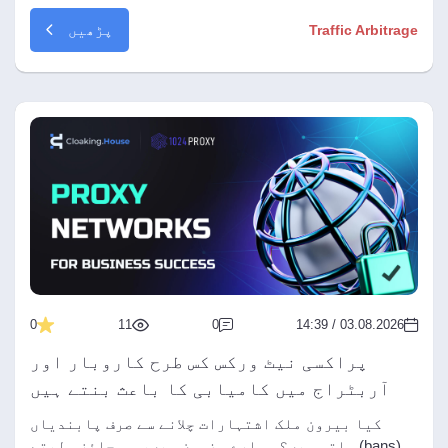
ہے۔ ہم بتاتے ہیں کہ CTR، Frequency، CPA اور
پڑھیں
Traffic Arbitrage
انگیجمنٹ کی مدد سے کری ایٹو فٹیگ کو کیسے پہچانا
جائے، اسے ٹریفک یا ماڈریشن سے متعلق مسائل سے
کیسے الگ کیا جائے اور بجٹ ضائع کیے بغیر وقت پر
کری ایٹو روٹیشن کیسے شروع کی جائے۔
0
11
0
03.08.2026 / 14:39
پراکسی نیٹ ورکس کس طرح کاروبار اور
آربٹراج میں کامیابی کا باعث بنتے ہیں
کیا بیرون ملک اشتہارات چلانے سے صرف پابندیاں
(bans) ملتی ہیں؟ ہمارے مضمون میں، ہم جائزہ لیتے