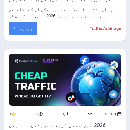
کیا آپ اشتہارات چلا رہے ہیں، لیکن آپ کے اکاؤنٹس
پھر سے بین ہو رہے ہیں؟ 2026 میں، آربٹریج کی
کامیابی ایک مضبوط انفراسٹرکچر پر مبنی ہے۔ جانیں
پڑھیں
Traffic Arbitrage
کہ اشتہاری اکاؤنٹ کا معیار تخلیقی مواد (creative)
سے زیادہ اہم کیوں ہے، بہترین سیٹ اپ کیسے تیار
کیا جائے اور اسکیلنگ کے دوران بلاک ہونے کے ڈر کو
کیسے بھلایا جائے۔
0
25
0
17.07.2026 / 15:52
2026 میں سستی ٹریفک خریدیں: بہترین