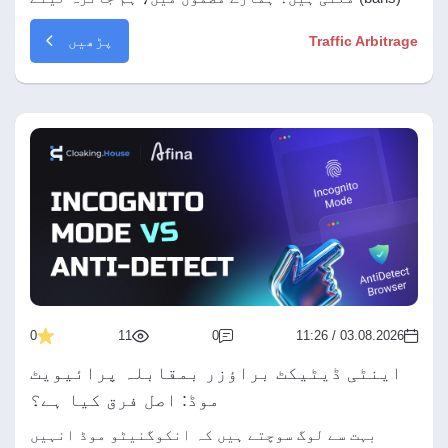
ہیں کہ پراکسی نیٹ ورکس کس طرح کاروبار اور ٹریفک
پڑھیں
Traffic Arbitrage
آربٹراج کو جیو بلاکس سے بچاتے ہیں۔ جانیں کہ
پراکسی کا انتخاب کیسے کریں اور اعلیٰ ROI کے لیے
Cloaking.House کے ساتھ 1024Proxy کا امتزاج کیسے
استعمال کریں!
0
11
0
03.08.2026 / 11:26
اینٹی ڈیٹیکٹ براؤزر بمقابلہ پرائیویٹ
موڈ: اصل فرق کیا ہے؟
بہت سے لوگ سوچتے ہیں کہ انکوگنیٹو موڈ انہیں