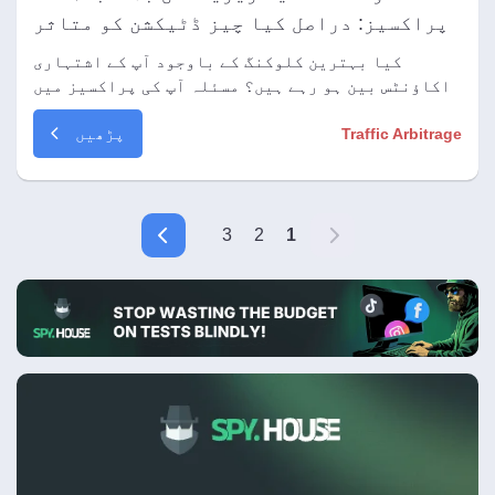
پراکسیز: دراصل کیا چیز ڈٹیکشن کو متاثر
کرتی ہے
کیا بہترین کلوکنگ کے باوجود آپ کے اشتہاری
اکاؤنٹس بین ہو رہے ہیں؟ مسئلہ آپ کی پراکسیز میں
چھپا ہو سکتا ہے۔ ہم جائزہ لیتے ہیں کہ اینٹی فراڈ
پڑھیں
Traffic Arbitrage
سسٹمز IP کا اندازہ کیسے لگاتے ہیں، ایک کلین ASN
اور سیشن کا استحکام کیوں ضروری ہے، اور بلاک ہونے
سے بچنے کے لیے قابل اعتماد ISP پراکسیز کا انتخاب
کیسے کریں۔
3
2
1