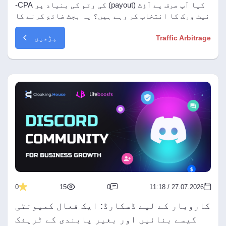
سے کیسے بچائیں۔
کیا آپ صرف پے آؤٹ (payout) کی رقم کی بنیاد پر CPA-
نیٹ ورک کا انتخاب کر رہے ہیں؟ یہ بجٹ ضائع کرنے کا
سیدھا راستہ ہے! ہماری مکمل گائیڈ پڑھیں: کسی
پڑھیں
Traffic Arbitrage
ایفیلی ایٹ پروگرام کی قابلِ اعتمادی کو جامع طور
پر کیسے چیک کریں، سخت شیو (shave) سے کیسے بچیں،
ہولڈ کی اصل شرائط کا اندازہ کیسے لگائیں اور
مستقل منافع کیسے حاصل کریں۔
0
15
0
27.07.2026 / 11:18
کاروبار کے لیے ڈسکارڈ: ایک فعال کمیونٹی
کیسے بنائیں اور بغیر پابندی کے ٹریفک