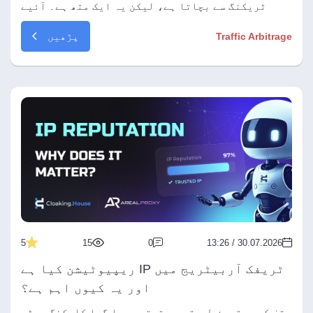
ٹریکنگ سے بچاتا ہے، لیکن یہ ایک متھ ہے۔ آئیے
دریافت کریں کہ پرائیویٹ موڈ اور اینٹی ڈیٹیکٹ
پڑھیں
Traffic Arbitrage
براؤزرز تکنیکی سطح پر کیسے مختلف کام کرتے ہیں۔
5
15
0
30.07.2026 / 13:26
ٹریفک آربیٹریج میں IP ریپیوٹیشن کیا ہے
اور یہ کیوں اہم ہے؟
حتیٰ کہ بہترین طریقے سے ترتیب دیا گیا کلوکنگ سسٹم