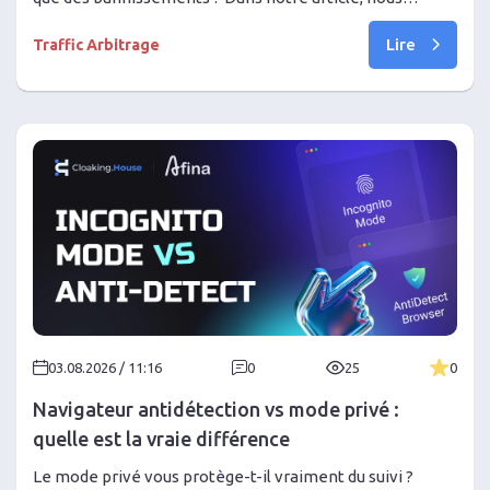
expliquons comment les réseaux de proxys sauvent les
Lire
entreprises et l'arbitrage de trafic des blocages
Traffic Arbitrage
géographiques. Découvrez comment choisir un proxy et
utiliser la combinaison de 1024Proxy avec
Cloaking.House pour un ROI élevé !
03.08.2026 / 11:16
0
25
0
Navigateur antidétection vs mode privé :
quelle est la vraie différence
Le mode privé vous protège-t-il vraiment du suivi ?