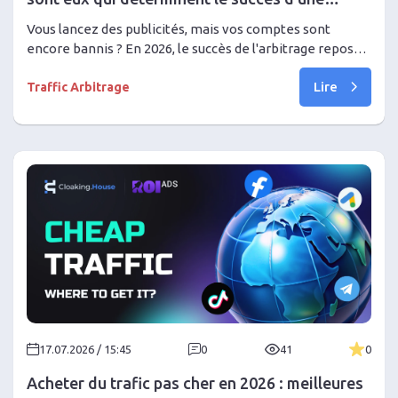
campagne publicitaire
Vous lancez des publicités, mais vos comptes sont
encore bannis ? En 2026, le succès de l'arbitrage repose
sur une infrastructure solide. Découvrez pourquoi la
Lire
qualité du compte publicitaire est plus importante que le
Traffic Arbitrage
créatif, comment assembler la configuration idéale et
oublier les blocages lors de la mise à l'échelle.
17.07.2026 / 15:45
0
41
0
Acheter du trafic pas cher en 2026 : meilleures