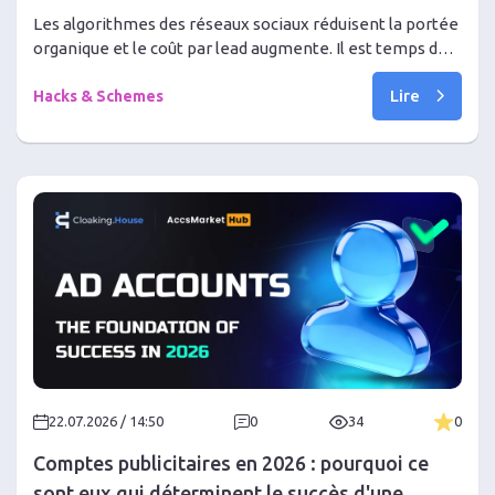
du trafic sans bannissements
Les algorithmes des réseaux sociaux réduisent la portée
organique et le coût par lead augmente. Il est temps de
créer vos propres communautés privées sur Discord et
Lire
de générer du trafic sans bannissements
Hacks & Schemes
22.07.2026 / 14:50
0
34
0
Comptes publicitaires en 2026 : pourquoi ce
sont eux qui déterminent le succès d'une