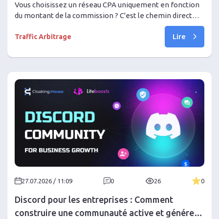
démarrage
Vous choisissez un réseau CPA uniquement en fonction
du montant de la commission ? C'est le chemin direct
vers l'épuisement de votre budget ! Lisez notre guide
Lire
complet : comment vérifier globalement la fiabilité d'un
Traffic Arbitrage
programme d'affiliation, éviter un shave sévère, évaluer
les conditions réelles du hold et atteindre une
rentabilité stable.
27.07.2026 / 11:09
0
26
0
Discord pour les entreprises : Comment
construire une communauté active et générer