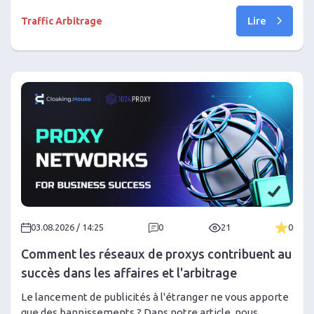
généralement de manière progressive. Nous expliquons
Lire
comment identifier la fatigue créative grâce au CTR, à la
Traffic Arbitrage
Frequency, au CPA et à l’engagement, la distinguer des
problèmes de trafic ou de modération et lancer la
rotation des créatifs à temps sans gaspiller votre
budget.
03.08.2026 / 14:25
0
21
0
Comment les réseaux de proxys contribuent au
succès dans les affaires et l'arbitrage
Le lancement de publicités à l'étranger ne vous apporte
que des bannissements ? Dans notre article, nous