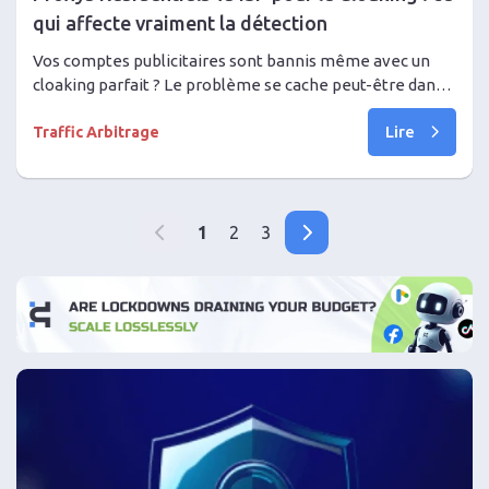
qui affecte vraiment la détection
Vos comptes publicitaires sont bannis même avec un
cloaking parfait ? Le problème se cache peut-être dans
vos proxys. Nous expliquons comment les systèmes
Lire
anti-fraude évaluent les IP, pourquoi un ASN propre et la
Traffic Arbitrage
stabilité de la session sont importants, et comment
choisir des proxys ISP fiables pour se protéger des
blocages.
1
2
3