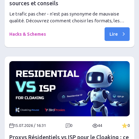
sources et conseils
Le trafic pas cher - n'est pas synonyme de mauvaise
qualité. Découvrez comment choisir les formats, les
modèles de paiement et les sources pour obtenir des
Lire
conversions au prix le plus bas en 2026.
Hacks & Schemes
15.07.2026 / 16:31
0
44
0
Proxys Résidentiels vs ISP pour le Cloaking : ce