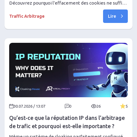
Découvrez pourquoi l'effacement des cookies ne suffit
plus et comment les navigateurs antidétection gèrent
Lire
les empreintes numériques pour le multi-accounting.
Traffic Arbitrage
30.07.2026 / 13:07
0
26
5
Qu’est-ce que la réputation IP dans l’arbitrage
de trafic et pourquoi est-elle importante ?
Même un système de cloaking parfaitement configuré