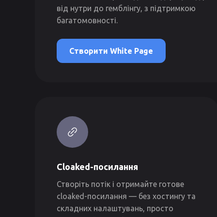
від нутри до гемблінгу, з підтримкою
багатомовності.
Створити White Page
Cloaked-посилання
Створіть потік і отримайте готове
cloaked-посилання — без хостингу та
складних налаштувань, просто