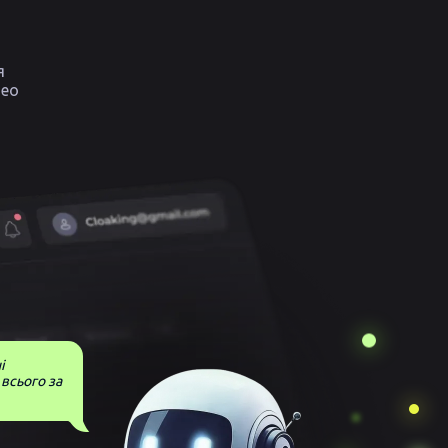
я
део
і
 всього за