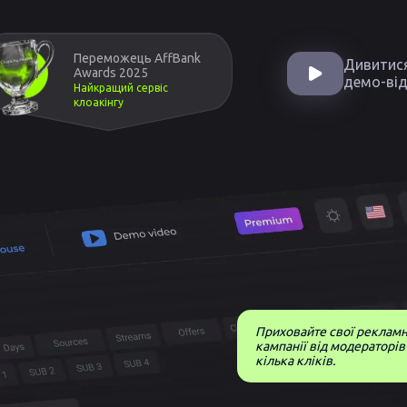
Переможець AffBank
Дивитис
Awards 2025
демо-ві
Найкращий сервіс
клоакінгу
Приховайте свої рекламн
кампанії від модераторів
кілька кліків.