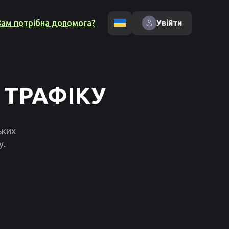
Вам потрібна допомога?
Увійти
 ТРАФІКУ
ьких
у.