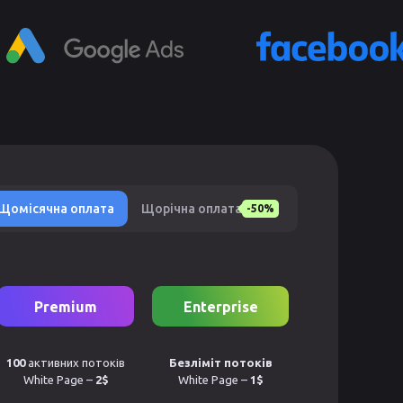
Щомісячна оплата
Щорічна оплата
-50%
Premium
Enterprise
100
активних потоків
Безліміт потоків
White Page –
2$
White Page –
1$