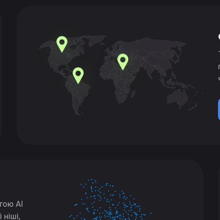
гою AI
 ніші,