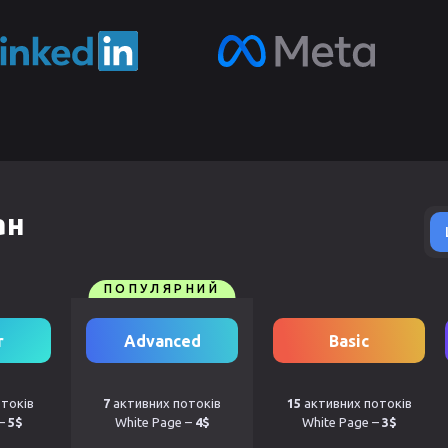
ан
ПОПУЛЯРНИЙ
r
Advanced
Basic
токів
7
активних потоків
15
активних потоків
 –
5$
White Page –
4$
White Page –
3$