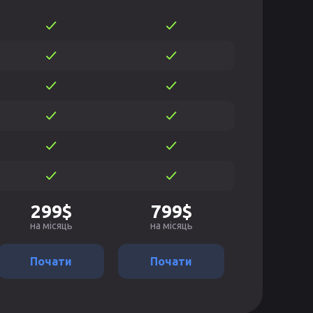
299$
799$
на місяць
на місяць
Почати
Почати