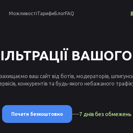
Можливості
Тарифи
Блог
FAQ
ФІЛЬТРАЦІЇ ВАШОГО
захищаємо ваш сайт від ботів, модераторів, шпигунс
ервісів, конкурентів та будь-якого небажаного трафік
7 днів без обмежень
Почати безкоштовно