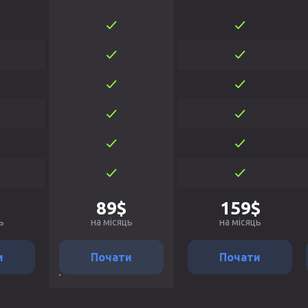
89$
159$
ь
на місяць
на місяць
и
Почати
Почати