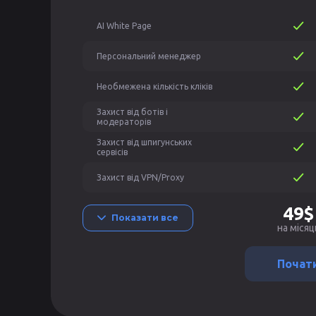
AI White Page
Персональний менеджер
Необмежена кількість кліків
Захист від ботів і
модераторів
Захист від шпигунських
сервісів
Захист від VPN/Proxy
49$
Показати все
на місяц
Почат