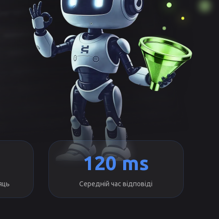
120 ms
яць
Середній час відповіді