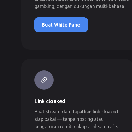
gambling, dengan dukungan multi-bahasa.
Buat White Page
Link cloaked
Buat stream dan dapatkan link cloaked
siap pakai — tanpa hosting atau
pengaturan rumit, cukup arahkan trafik.