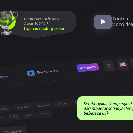
Tonton
Pemenang AffBank
Awards 2025
video de
Layanan cloaking terbaik
Sembunyikan kampanye ik
dari moderator hanya den
beberapa klik.