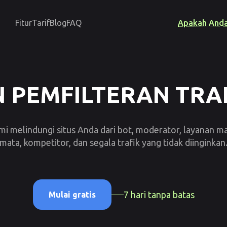
Fitur
Tarif
Blog
FAQ
Apakah And
 PEMFILTERAN TRA
i melindungi situs Anda dari bot, moderator, layanan m
mata, kompetitor, dan segala trafik yang tidak diinginkan
7 hari tanpa batas
Mulai gratis