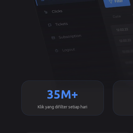
35M+
Klik yang difilter setiap hari