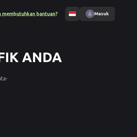
a membutuhkan bantuan?
Masuk
FIK ANDA
ata-
.