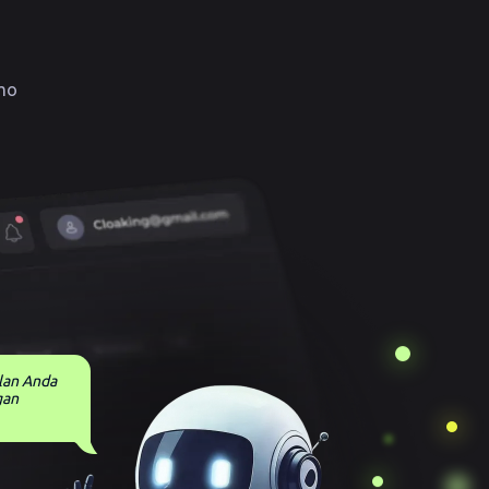
mo
lan Anda
gan