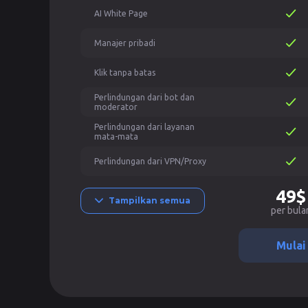
AI White Page
Manajer pribadi
Klik tanpa batas
Perlindungan dari bot dan
moderator
Perlindungan dari layanan
mata-mata
Perlindungan dari VPN/Proxy
49$
Tampilkan semua
per bula
Mulai