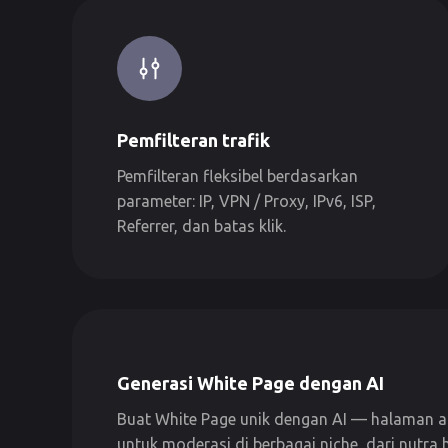
Pemfilteran trafik
Pemfilteran fleksibel berdasarkan
parameter: IP, VPN / Proxy, IPv6, ISP,
Referrer, dan batas klik.
Generasi White Page dengan AI
Buat White Page unik dengan AI — halaman 
untuk moderasi di berbagai niche, dari nutra 