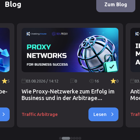
Blog
Zum Blog
5
03.08.2026 / 14:12
0
16
0
03
be-
Wie Proxy-Netzwerke zum Erfolg im
Ant
Business und in der Arbitrage
Mod
beitragen
Unt
Lesen
Traffic Arbitrage
Traf