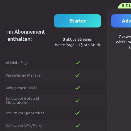
BE
Starter
Adv
Im Abonnement
7
aktiv
enthalten:
3
aktive Streams
White P
White Page –
5$
pro Stück
S
AI White Page
Persönlicher Manager
Unbegrenzte Klicks
Schutz vor Bots und
Moderatoren
Schutz vor Spy-Services
Schutz vor VPN/Proxy