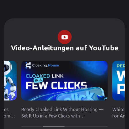
Video-Anleitungen auf YouTube
utes
Ready Cloaked Link Without Hosting —
White P
 from
Set It Up in a Few Clicks with
for Any
Cloaking.House
Google 