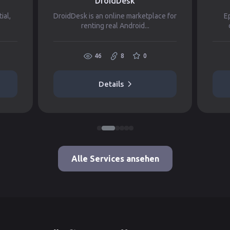
DroidDesk
ial,
DroidDesk is an online marketplace for
Ep
.
renting real Android...
46
8
0
Details
Alle Services ansehen