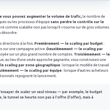
le vous pouvez augmenter le volume de trafic,
le nombre de
ques ou les processus d'équipe
sans perdre le contrôle sur le
ré comme scalable non pas lorsqu'il « tourne sur de gros volumes 
n désordre.
 directions à la fois.
Premièrement — le scaling par budget
:
s sur une campagne active.
Deuxièmement — le scaling par
ployée sur un plus grand nombre de comptes.
Troisièmement — le
que, au lieu d'une seule approche gagnante, vous construisez une
e scaling par zone géographique
: lorsque le modèle de travail
uièmement — le scaling par équipe
: lorsque d'autres acheteurs
tionnels rejoignent le lancement.
d'essayer de scaler un seul niveau — par exemple, le budget
 le tunnel se heurte non pas à l'offre (l'offer), mais à