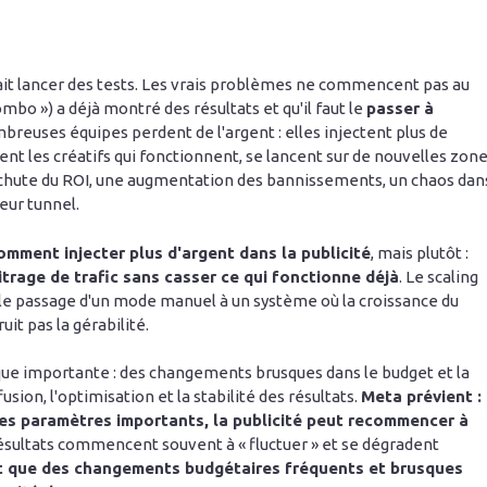
sait lancer des tests. Les vrais problèmes ne commencent pas au
o ») a déjà montré des résultats et qu'il faut le
passer à
breuses équipes perdent de l'argent : elles injectent plus de
nt les créatifs qui fonctionnent, se lancent sur de nouvelles zon
hute du ROI, une augmentation des bannissements, un chaos dan
eur tunnel.
omment injecter plus d'argent dans la publicité
, mais plutôt :
rage de trafic sans casser ce qui fonctionne déjà
. Le scaling
 le passage d'un mode manuel à un système où la croissance du
it pas la gérabilité.
ique importante : des changements brusques dans le budget et la
ion, l'optimisation et la stabilité des résultats.
Meta prévient :
res paramètres importants, la publicité peut recommencer à
résultats commencent souvent à « fluctuer » et se dégradent
 que des changements budgétaires fréquents et brusques