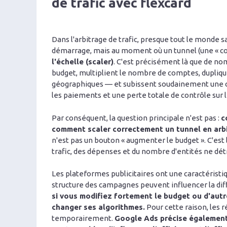
de trafic avec flexcard
Dans l'arbitrage de trafic, presque tout le monde 
démarrage, mais au moment où un tunnel (une « comb
l'échelle (scaler)
. C'est précisément là que de nom
budget, multiplient le nombre de comptes, duplique
géographiques — et subissent soudainement une c
les paiements et une perte totale de contrôle sur l
Par conséquent, la question principale n'est pas :
c
comment scaler correctement un tunnel en arbit
n'est pas un bouton « augmenter le budget ». C'est
trafic, des dépenses et du nombre d'entités ne détru
Les plateformes publicitaires ont une caractérist
structure des campagnes peuvent influencer la diffus
si vous modifiez fortement le budget ou d'aut
changer ses algorithmes.
Pour cette raison, les 
temporairement.
Google Ads précise également