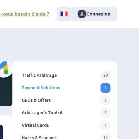
-vous besoin d’aide ?
Connexion
Traffic Arbitrage
29
Payment Solutions
1
GEOs & Offers
3
Arbitrager's Toolkit
5
Virtual Cards
1
Hacks & Schemes
14