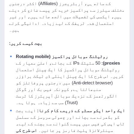
کے ساتھ ہی، آربٹریجرز (Affiliates) اکثر درجنوں
مختلف سیلرز سے پراکسیز خرید کر پیسے ضائع کر دیتے
ہیں، ایکسس کی تفصیلات میں الجھ جاتے ہیں، اور غیر
استعمال شدہ ٹریفک کے لیے زیادہ ادائیگی کرتے
ہیں۔
بچت کیسے کریں:
روٹیٹنگ موبائل پراکسیز (Rotating mobile
proxies):
50 سٹیٹک IPs کے بجائے، اعلیٰ معیار کے
روٹیٹنگ موبائل پراکسیز کا ایک چینل استعمال
کریں۔ اس طرح کا ایک چینل اینٹی ڈی ٹیکٹ براؤزر
(Anti-detect browser) میں درجنوں پروفائلز کو
سنبھالتا ہے، کیونکہ فیس بک اور گوگل
الگورتھمز کے نزدیک موبائل آپریٹرز کا ٹرسٹ
(Trust) سب سے زیادہ ہوتا ہے۔
ایک واحد ایکو سسٹم کے ذریعے کام کرنا:
اپنے بجٹ
کو بکھرنے سے بچانے اور چھوٹی سروسز کے مسلسل
ٹاپ اپس کی فیس میں پیسے گنوانے سے بچنے کے لیے،
سینٹرلائزڈ پلیٹ فارمز پر جائیں۔
اس طرح کی