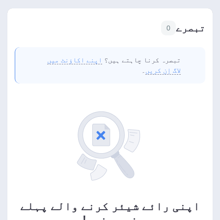
تبصرے
0
تبصرہ کرنا چاہتے ہیں؟
اپنے اکاؤنٹ میں
لاگ اِن کریں
۔
اپنی رائے شیئر کرنے والے پہلے
فرد بنیں!