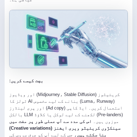
بچت کیسے کریں:
کریئیٹوز (Midjourney، Stable Diffusion) اور ویڈیوز
(Luma، Runway) بنانے کے لیے مخصوص AI ٹولز کا
استعمال کریں۔ ایڈ کاپی (Ad copy) اور پری لینڈرز
(Pre-landers) لکھنے کے لیے لوکل یا کلاؤڈ LLM بالکل
موزوں ہیں۔
اس کی مدد سے آپ عملی طور پر مفت میں
سینکڑوں کریئیٹو ویری ایشنز (Creative variations)
بنا سکتے ہیں
، جس کے لیے آپ کو صرف سروس کی