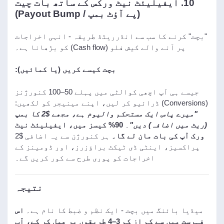
10. ایفیلیئٹ نیٹ ورکس کے ساتھ بات چیت
(پے آؤٹ بمپ / Payout Bump)
"بچت" کرنے کا سب سے انڈرریٹڈ طریقہ - انہی اخراجات
پر آنے والے کیش فلو (Cash flow) کو بڑھانا ہے۔
بچت کیسے کریں (یا کمائیں):
جیسے ہی آپ اچھی کوالٹی میں پہلے 50–100 کنورژنز
(Conversions) ڈرائیو کر لیں، اپنے مینیجر کو لکھیں:
"میرے پاس ایک مستحکم والیوم ہے، مجھے $2 کا بمپ
(ریٹ میں اضافہ) دیں"
۔
90% کیسز میں، ایفیلیئٹ نیٹ
ورک آپ کی بات مان لے گا۔
ہر کنورژن سے یہ اضافی $2
پراکسیز، اینٹی ڈی ٹیکٹ براؤزرز، اور ڈومینز کے
اخراجات کو پوری طرح سے کور کریں گے۔
نتیجہ
میڈیا بائنگ میں بچت - ایک نظم و ضبط کا نام ہے۔
اس
فہرست میں سے کم از کم 3–4 طریقوں پر عمل کر کے، آپ