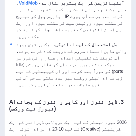
آپٹیمائزیشن کی ایک بہترین مثال ہے -
VoidMob
۔
یہ پلیٹ فارم ہائی ٹرسٹ پراکسیز تک رسائی فراہم
کرتا ہے، جس سے آپ پورے IP ایڈریس پول کو مینیج
کر سکتے ہیں، روٹیشن سیٹ کر سکتے ہیں، اور ایک
ہی آسان انٹرفیس کے ذریعے اخراجات کو ٹریک کر
سکتے ہیں۔
اصل استعمال کے لیے ادائیگی:
ایک ہی ڈیش بورڈ
والی قابل اعتماد سروس کے ذریعے کام کرتے ہوئے،
آپ ٹریفک کے تفصیلی اعداد و شمار واضح طور پر
دیکھ سکتے ہیں۔ اس سے آپ کو خالی پورٹس (Idle
ports) کو فوراً بند کرنے اور ان کیپیسٹیز کے لیے
زیادہ ادائیگی روکنے میں مدد ملتی ہے جو آپ کی
ٹیم حقیقت میں استعمال نہیں کر رہی۔
3. ڈیزائنرز اور کاپی رائٹرز کے بجائے AI
(نیورل نیٹ ورکس)
2026 میں، ٹیسٹس کے لیے ایک فری لانس ڈیزائنر کو ایک
کریئیٹو (Creative) کے لیے 10-20 ڈالر ادا کرنا ایک
عیاشی ہے۔