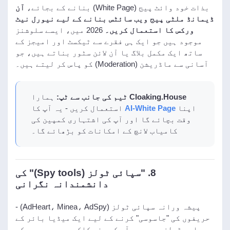
بذات خود وائٹ پیج (White Page) بنانے کے بجائے،
آن
ڈیمانڈ ملٹی پیج ویب سائٹس بنانے کے لیے نیورل نیٹ
ورکس کا استعمال کریں۔
2026 میں، ایسے سلوشنز
موجود ہیں جو ایک ہی فقرے سے ٹیکسٹ اور امیجز کے
ساتھ ایک مکمل بلاگ یا آن لائن سٹور بناتے ہیں، جو
آسانی سے ماڈریشن (Moderation) کو پاس کر لیتے ہیں۔
Cloaking.House ٹیم کی جانب سے ٹپ:
ہمارا
اپنا
AI-White Page
استعمال کریں - یہ آپ کا
وقت بچائے گا اور آپ کی اشتہاری کمپین کی
کامیاب لانچ کے امکانات کو بڑھائے گا۔
8. "سپائی ٹولز (Spy tools)" کی
دانشمندانہ نگرانی
پیشہ ورانہ سپائی ٹولز (AdHeart، Minea، AdSpy) -
حریفوں کی "جاسوسی" کرنے کے لیے ایک میڈیا بائر کے
اہم ٹولز ہیں۔ یہ آپ کو چند کلکس میں دوسروں کے