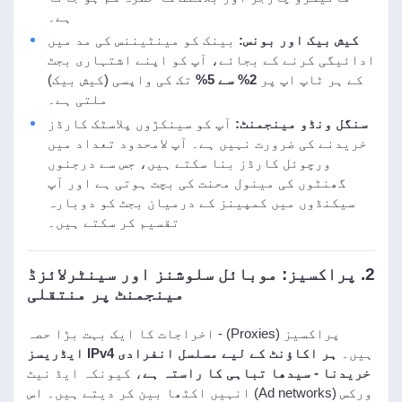
ہے۔
کیش بیک اور بونس:
بینک کو مینٹیننس کی مد میں
ادائیگی کرنے کے بجائے، آپ کو اپنے اشتہاری بجٹ
کے ہر ٹاپ اپ پر
2% سے 5%
تک کی واپسی (کیش بیک)
ملتی ہے۔
سنگل ونڈو مینجمنٹ:
آپ کو سینکڑوں پلاسٹک کارڈز
خریدنے کی ضرورت نہیں ہے۔ آپ لامحدود تعداد میں
ورچوئل کارڈز بنا سکتے ہیں، جس سے درجنوں
گھنٹوں کی مینول محنت کی بچت ہوتی ہے اور آپ
سیکنڈوں میں کمپینز کے درمیان بجٹ کو دوبارہ
تقسیم کر سکتے ہیں۔
2. پراکسیز: موبائل سلوشنز اور سینٹرلائزڈ
مینجمنٹ پر منتقلی
پراکسیز (Proxies) - اخراجات کا ایک بہت بڑا حصہ
ہیں۔
ہر اکاؤنٹ کے لیے مسلسل انفرادی IPv4 ایڈریسز
خریدنا - سیدھا تباہی کا راستہ ہے
، کیونکہ ایڈ نیٹ
ورکس (Ad networks) انہیں اکٹھا بین کر دیتے ہیں۔ اس