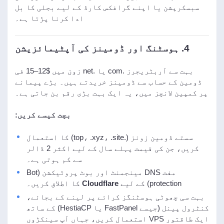
سبسکرپشن یا اپنے گرافکس کارڈ کے لیے بجلی کا بل
ادا کرنا پڑتا ہے۔
4. ہوسٹنگ اور ڈومینز کی آپٹیمائزیشن
بہت سے آربٹریجرز .com یا .net زون میں $12–15 فی
ڈومین کے حساب سے ڈومینز خریدتے ہیں۔ بڑے پیمانے
پر کمپین لانچز میں، یہ ایک بہت بڑی رقم بن جاتی ہے۔
بچت کیسے کریں:
سستے ڈومین زونز (.top، .xyz، .site) کا استعمال
کریں، جن کی قیمت پہلے سال کے لیے اکثر 2 ڈالر
سے کم ہوتی ہے۔
مفت DNS مینجمنٹ اور بوٹ پروٹیکشن (Bot
protection) کے لیے
Cloudflare
کا اطلاق کریں۔
بہت سی چھوٹی ہوسٹنگز کرائے پر لینے کے بجائے،
کنٹرول پینل (جیسے FastPanel یا HestiaCP) کے ساتھ
ایک طاقتور VPS استعمال کریں، جہاں آپ سینکڑوں