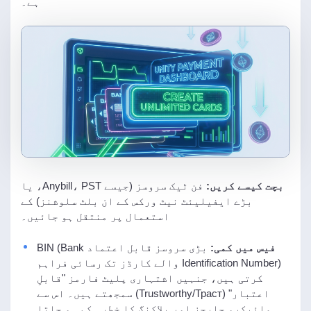
ہے۔
بچت کیسے کریں:
فن ٹیک سروسز (جیسے Anybill، PST، یا
بڑے ایفیلیئٹ نیٹ ورکس کے ان بلٹ سلوشنز) کے
استعمال پر منتقل ہو جائیں۔
فیس میں کمی:
بڑی سروسز قابل اعتماد BIN (Bank
Identification Number) والے کارڈز تک رسائی فراہم
کرتی ہیں، جنہیں اشتہاری پلیٹ فارمز "قابلِ
اعتبار" (Trustworthy/Траст) سمجھتے ہیں۔ اس سے
مائیکرو چارجز اور بلاکنگ کا خطرہ کم ہو جاتا