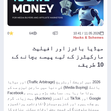
0
64
0
11.05.2026 / 10:41
Hacks & Schemes
میڈیا بائرز اور افیلیٹ
مارکیٹرز کے لیے پیسے بچانے کے
10 طریقے
2026 میں ٹریفک آربٹریج (Traffic Arbitrage) اور میڈیا
بائنگ (Media Buying) کی دنیا میں مارجن تیزی سے کم
ہوتا جا رہا ہے۔ مسابقت بڑھ رہی ہے، Facebook،
Google اور TikTok کے آکشنز (Auctions) بہت زیادہ گرم
ہو چکے ہیں، اور کنزیومیبلز (اکاؤنٹس، پراکسیز،
پیمنٹ سلوشنز) کی قیمت بعض اوقات ممکنہ منافع کا