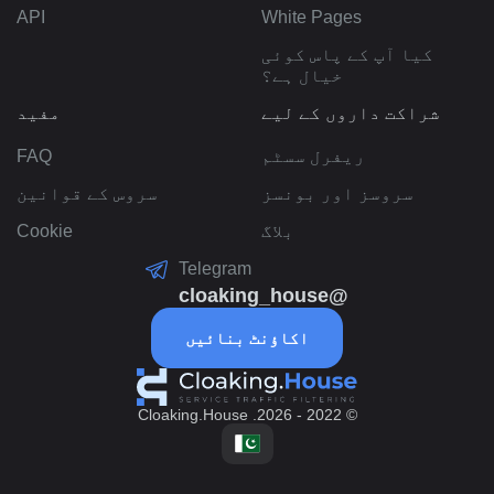
API
White Pages
کیا آپ کے پاس کوئی
خیال ہے؟
شراکت داروں کے لیے
مفید
ریفرل سسٹم
FAQ
سروسز اور بونسز
سروس کے قوانین
بلاگ
Cookie
Telegram
@cloaking_house
اکاؤنٹ بنائیں
© 2022 - 2026. Cloaking.House