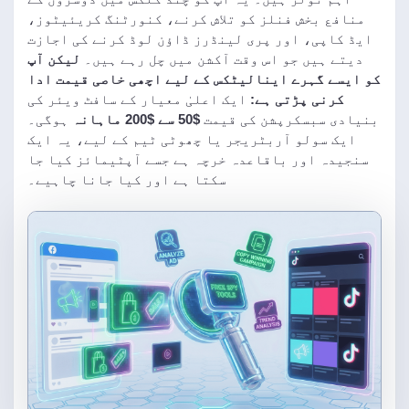
منافع بخش فنلز کو تلاش کرنے، کنورٹنگ کریئیٹوز،
ایڈ کاپی، اور پری لینڈرز ڈاؤن لوڈ کرنے کی اجازت
دیتے ہیں جو اس وقت آکشن میں چل رہے ہیں۔
لیکن آپ
کو ایسے گہرے اینالیٹکس کے لیے اچھی خاصی قیمت ادا
کرنی پڑتی ہے:
ایک اعلیٰ معیار کے سافٹ ویئر کی
بنیادی سبسکرپشن کی قیمت
$50 سے $200 ماہانہ
ہوگی۔
ایک سولو آربٹریجر یا چھوٹی ٹیم کے لیے، یہ ایک
سنجیدہ اور باقاعدہ خرچہ ہے جسے آپٹیمائز کیا جا
سکتا ہے اور کیا جانا چاہیے۔