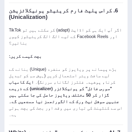
6. کراس پلیٹ فارم کریئیٹو یونیکلائزیشن
(Unicalization)
اگر آپ ایک ہی کو اڈاپٹ (adapt) کر سکتے ہیں تو TikTok
اور Facebook Reels کے لیے الگ الگ کریئیٹوز کیوں
بنائیں؟
بچت کیسے کریں:
بڑے پیمانے پر ویڈیوز کو منفرد (Unique) بنانے کے
لیے سافٹ ویئر استعمال کریں (ہیش سم کو تبدیل
کرنا، پوشیدہ فلٹرز لگانا، مررنگ)۔
ایک کامیاب
"سورس فائل" کو یونیکلائزر (unicalizer) کے ذریعے
گزار کر 50 مختلف ویڈیوز حاصل کی جا سکتی ہیں
جنہیں سوشل نیٹ ورک کے الگورتھمز نیا سمجھیں گے۔
اس سے کنٹینٹ کی تیاری میں وقت اور بجٹ کی بچت ہوتی
ہے۔