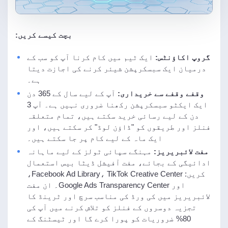
بچت کیسے کریں:
گروپ اکاؤنٹس:
ایک ٹیم میں کام کرنا آپ کو سب کے
درمیان ایک سبسکرپشن شیئر کرنے کی اجازت دیتا
ہے۔
وقفے وقفے سے خریداری:
آپ کے لیے سال کے 365 دن
ایک ایکٹو سبسکرپشن رکھنا ضروری نہیں ہے۔ آپ 3
دن کے لیے رسائی خرید سکتے ہیں، تمام متعلقہ
فنلز اور طریقوں کو "ڈاؤن لوڈ" کر سکتے ہیں، اور
ایک ماہ کے لیے کام پر جا سکتے ہیں۔
مفت لائبریریز:
مہنگے سپائی ٹولز کے لیے ماہانہ
ادائیگی کے بجائے، مفت آفیشل ڈیٹا بیس استعمال
کریں: Facebook Ad Library، TikTok Creative Center،
اور Google Ads Transparency Center۔ ان مفت
لائبریریز میں کی ورڈ کی مناسب سرچ اور ٹرینڈ کا
تجزیہ دوسروں کے فنلز کو تلاش کرنے میں آپ کی
80% ضروریات کو پورا کرے گا اور ٹیسٹنگ کے