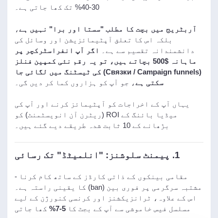
30-40% تک کھا جاتی ہے۔
آربٹریج میں بچت کا مطلب "سستا اور برا" نہیں ہے
،
بلکہ اس کا تعلق آپٹیمائزیشن اور وسائل کی
دانشمندانہ تقسیم سے ہے۔
اگر آپ انفراسٹرکچر پر
ماہانہ $500 بچاتے ہیں، تو یہ رقم نئی کمپین فنلز
(Связки / Campaign funnels) کی ٹیسٹنگ میں لگائی جا
سکتی ہے
، جو آپ کو ہزاروں کما کر دیں گی۔
یہاں آپ کے اخراجات کو آپٹیمائز کرنے اور آپ کی
میڈیا بائنگ کے ROI (ریٹرن آن انویسٹمنٹ) کو
بڑھانے کے 10 ثابت شدہ طریقے دیے گئے ہیں۔
1. پیمنٹ سلوشنز: "انلمیٹڈ" تک رسائی
مقامی بینکوں کے ذاتی کارڈز کے ساتھ کام کرنا -
مشتبہ سرگرمی پر فوری بین (ban) کا یقینی راستہ ہے۔
اس کے علاوہ، ٹرانزیکشنز اور کرنسی کنورژن کے لیے
مسلسل فیس خاموشی سے آپ کے بجٹ کا
5-7%
کھا جاتی