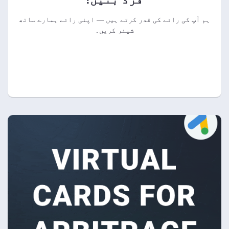
ہم آپ کی رائے کی قدر کرتے ہیں — اپنی رائے ہمارے ساتھ
شیئر کریں۔