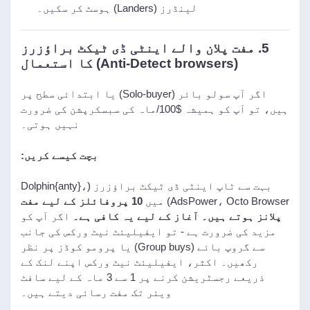
لینڈرز (Landers) ہوسٹ کر سکیں۔
5. مفت پلان والے اینٹی ڈی ٹیکٹ براؤزرز
(Anti-Detect browsers) کا استعمال
اگر آپ سولو بائر (Solo-buyer) یا ابتدائی سطح پر
ہیں، تو آپ کو ہمیشہ $100/ماہ کی سبسکرپشن کی ضرورت
نہیں ہوتی۔
بچت کیسے کریں:
بہت سے ٹاپ اینٹی ڈی ٹیکٹ براؤزرز (Dolphin{anty}،
AdsPower، Octo Browser) میں
10 پروفائلز کے لیے مفت
پلانز ہوتے ہیں۔ آغاز کے لیے یہ کافی ہے۔
اگر آپ کو
مزید کی ضرورت ہے - تو ایفیلیئٹ نیٹ ورکس کی جانب
سے گروپ بائے (Group buys) یا پرومو کوڈز پر نظر
رکھیں۔ اکثر، ایفیلیئٹ نیٹ ورکس اپنے لنک کے
ذریعے رجسٹریشن کرنے پر 1 سے 3 ماہ کے لیے سافٹ
ویئر تک مفت رسائی دیتے ہیں۔