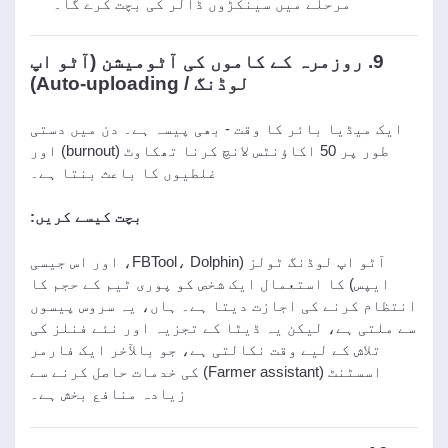
مرحلے میں سینکڑوں ڈالر کی بچت کرے گا۔
9. روزمرہ کے کاموں کی آٹومیشن (آٹو اپ
لوڈنگ / Auto-uploading)
ایک میڈیا بائر کا وقت - بھی پیسہ ہے۔ دن میں دستی
طور پر 50 اکاؤنٹس لانچ کرنا تھکاوٹ (burnout) اور
غلطیوں کا باعث بنتا ہے۔
بچت کیسے کریں:
آٹو اپ لوڈنگ ٹولز (FBTool، Dolphin، اور اس جیسی
ایپس) کا استعمال ایک شخص کو پوری ٹیم کے حجم کا
انتظام کرنے کی اجازت دیتا ہے۔ ہاں، یہ سروس پیسوں
سے ملتی ہے، لیکن یہ ڈیٹا کے تجزیہ اور نئے فنلز کی
تلاش کے لیے وقت نکالتی ہے، جو بالآخر ایک فارمر
اسسٹنٹ (Farmer assistant) کی خدمات حاصل کرنے سے
زیادہ منافع بخش ہے۔