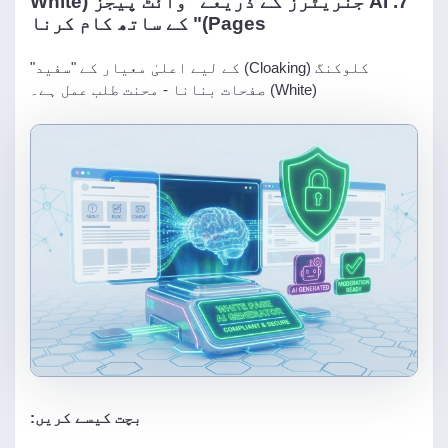
7. AI جنریٹرز کے ذریعے "وائٹ پیجز (White
Pages)" کے ساتھ کام کرنا
کلوکنگ (Cloaking) کے لیے اعلیٰ معیار کے "سفید"
(White) صفحات بنانا - محنت طلب عمل ہے۔
بچت کیسے کریں: