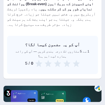
اپنی کمپینز کے بریک ایون (Break-even) پوائنٹ کو
نمایاں طور پر کم کر سکتے ہیں۔
یاد رکھیں: ٹریفک
آربٹریج میں وہ شخص نہیں جیتتا جو زیادہ خرچ کرتا
ہے، بلکہ وہ جیتتا ہے جو اپنے بجٹ کے ہر سینٹ کو
زیادہ مؤثر طریقے سے مینیج کرتا ہے۔
آپ کو یہ مضمون کیسا لگا؟
1 سے 5 ستاروں تک درجہ بندی کریں — آپ کی رائے
ہمارے لیے اہم ہے!
/ 5
0