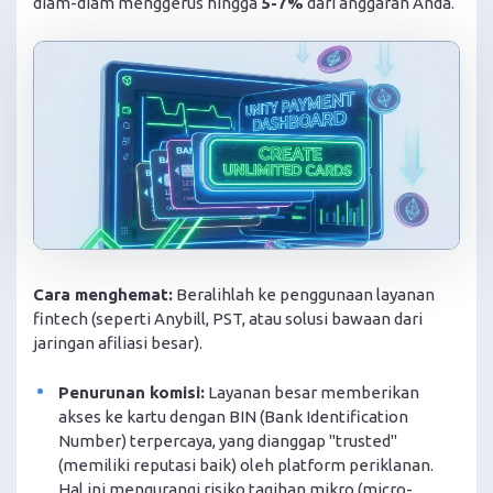
diam-diam menggerus hingga
5-7%
dari anggaran Anda.
Cara menghemat:
Beralihlah ke penggunaan layanan
fintech (seperti Anybill, PST, atau solusi bawaan dari
jaringan afiliasi besar).
Penurunan komisi:
Layanan besar memberikan
akses ke kartu dengan BIN (Bank Identification
Number) terpercaya, yang dianggap "trusted"
(memiliki reputasi baik) oleh platform periklanan.
Hal ini mengurangi risiko tagihan mikro (micro-