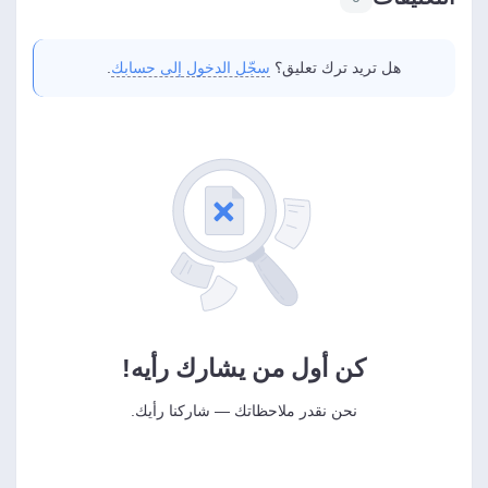
هل تريد ترك تعليق؟
سجّل الدخول إلى حسابك
.
كن أول من يشارك رأيه!
نحن نقدر ملاحظاتك — شاركنا رأيك.