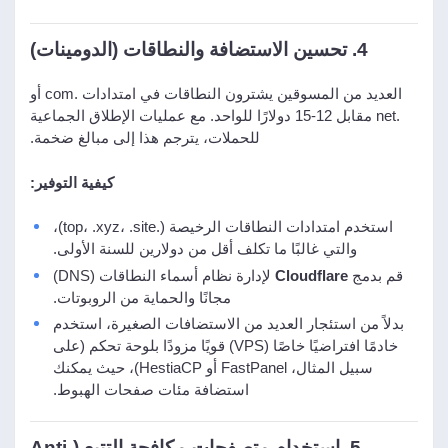
4. تحسين الاستضافة والنطاقات (الدومينات)
العديد من المسوقين يشترون النطاقات في امتدادات .com أو
.net مقابل 12-15 دولارًا للواحد. مع عمليات الإطلاق الجماعية
للحملات، يترجم هذا إلى مبالغ ضخمة.
كيفية التوفير:
استخدم امتدادات النطاقات الرخيصة (.top، .xyz، .site)،
والتي غالبًا ما تكلف أقل من دولارين للسنة الأولى.
قم بدمج
Cloudflare
لإدارة نظام أسماء النطاقات (DNS)
مجانًا والحماية من الروبوتات.
بدلاً من استئجار العديد من الاستضافات الصغيرة، استخدم
خادمًا افتراضيًا خاصًا (VPS) قويًا مزودًا بلوحة تحكم (على
سبيل المثال، FastPanel أو HestiaCP)، حيث يمكنك
استضافة مئات صفحات الهبوط.
5. استخدام متصفحات مكافحة التتبع (Anti-