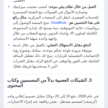
الأقصى.
العمل من خلال نظام بيئي موحد:
لتجنب تشتيت ميزانيتك
وخسارة الأموال في العمولات مع التعبئة المستمرة
للخدمات الصغيرة، انتقل إلى المنصات المركزية.
مثال رائع
على هذا التحسين هو -
VoidMob
. تتيح المنصة الوصول إلى
بروكسيات عالية الموثوقية، مما يسمح لك بإدارة المجموعة
الكاملة لعناوين IP، وإعداد التدوير، وتتبع النفقات من خلال
واجهة واحدة سهلة الاستخدام.
الدفع مقابل الاستهلاك الفعلي:
بالعمل من خلال خدمة
موثوقة مزودة بلوحة تحكم موحدة، يمكنك بوضوح رؤية
الإحصائيات التفصيلية للزيارات. يتيح لك ذلك تعطيل المنافذ
الخاملة على الفور والتوقف عن الدفع الزائد مقابل القدرات
التي لا يستخدمها فريقك فعليًا.
3. الشبكات العصبية بدلاً من المصممين وكتاب
المحتوى
في عام 2026، دفع 10 إلى 20 دولارًا مقابل تصميم إعلاني واحد
(كريتيف) لمصمم مستقل - يعتبر رفاهية عند إجراء الاختبارات.