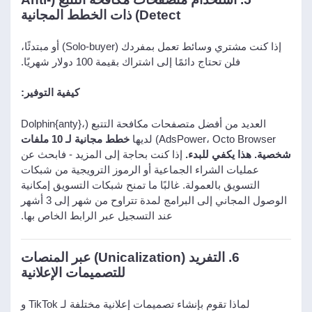
Detect) ذات الخطط المجانية
إذا كنت مشتري وسائط تعمل بمفردك (Solo-buyer) أو مبتدئًا،
فلن تحتاج دائمًا إلى اشتراك بقيمة 100 دولار شهريًا.
كيفية التوفير:
العديد من أفضل متصفحات مكافحة التتبع (Dolphin{anty}،
AdsPower، Octo Browser) لديها
خطط مجانية لـ 10 ملفات
شخصية. هذا يكفي للبدء.
إذا كنت بحاجة إلى المزيد - فابحث عن
عمليات الشراء الجماعية أو الرموز الترويجية من شبكات
التسويق بالعمولة. غالبًا ما تمنح شبكات التسويق إمكانية
الوصول المجاني إلى البرامج لمدة تتراوح من شهر إلى 3 أشهر
عند التسجيل عبر الرابط الخاص بها.
6. التفريد (Unicalization) عبر المنصات
للتصميمات الإعلانية
لماذا تقوم بإنشاء تصميمات إعلانية مختلفة لـ TikTok و