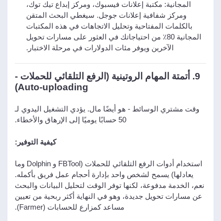
المجانية: مكتبة إعلانات فيسبوك، ومركز إبداع تيك توك،
ومركز شفافية إعلانات جوجل. سيغطي البحث المتقن
بالكلمات المفتاحية وتحليل الاتجاهات في هذه المكتبات
المجانية 80٪ من احتياجاتك في العثور على مسارات تحويل
الآخرين ويوفر مئات الدولارات في مرحلة الاختبار.
9. أتمتة المهام الروتينية (الرفع التلقائي للحملات -
Auto-uploading)
وقت مشتري الوسائط - هو أيضًا مال. يؤدي التشغيل اليدوي لـ
50 حسابًا يوميًا إلى الإرهاق والأخطاء.
كيفية التوفير:
استخدام أدوات الرفع التلقائي للحملات (FBTool و Dolphin وما
يعادلها) يسمح لشخص واحد بإدارة أحجام عمل فريق بأكمله.
نعم، الخدمة مدفوعة، لكنها توفر الوقت لتحليل البيانات والبحث
عن مسارات تحويل جديدة، وهو في النهاية أكثر ربحية من تعيين
مساعد كمزارع للحسابات (Farmer).