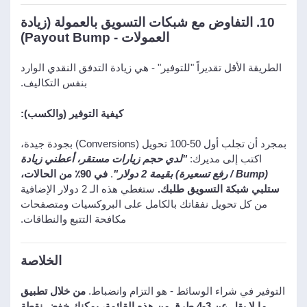
10. التفاوض مع شبكات التسويق بالعمولة (زيادة
العمولات - Payout Bump)
الطريقة الأقل تقديراً "للتوفير" - هي زيادة التدفق النقدي الوارد
بنفس التكاليف.
كيفية التوفير (والكسب):
بمجرد أن تجلب أول 50-100 تحويل (Conversions) بجودة جيدة،
اكتب إلى مديرك:
"لدي حجم زيارات مستقر، أعطني زيادة
(Bump / رفع تسعيرة) بقيمة 2 دولار"
.
في 90٪ من الحالات،
ستلبي شبكة التسويق طلبك.
ستغطي هذه الـ 2 دولار الإضافية
من كل تحويل نفقاتك بالكامل على البروكسيات ومتصفحات
مكافحة التتبع والنطاقات.
الخلاصة
التوفير في شراء الوسائط - هو التزام وانضباط.
من خلال تطبيق
ما لا يقل عن 3-4 طرق من هذه القائمة، يمكنك خفض نقطة