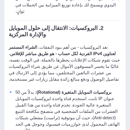
اليدوي ويسمح لك بإعادة توزيع الميزانية بين الحملات في
ثوانٍ.
2. البروكسيات: الانتقال إلى حلول الموبايل
والإدارة المركزية
تعد البروكسيات - من أهم بنود النفقات.
الشراء المستمر
لعناوين IPv4 الفردية لكل حساب - هو طريق مباشر للإفلاس
،
حيث تقوم شبكات الإعلانات بحظرها بالجملة. في الوقت نفسه،
غالبًا ما يخسر المسوقون الأموال عن طريق شراء البروكسيات
من عشرات البائعين المختلفين، مما يؤدي إلى الارتباك في
تفاصيل الوصول ودفع مبالغ زائدة مقابل زيارات غير مستخدمة.
بروكسيات الموبايل المتغيرة (Rotational):
بدلاً من 50
عنوان IP ثابت، استخدم قناة واحدة لبروكسيات الموبايل
المتغيرة عالية الجودة. تخدم قناة واحدة من هذا القبيل
العشرات من الملفات الشخصية في متصفح مكافحة التتبع
(Anti-detect)، حيث أن موثوقية (تراست) مشغلي شبكات
الهاتف المحمول لدى خوارزميات فيسبوك وجوجل هي الحد