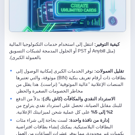
كيفية التوفير:
انتقل إلى استخدام خدمات التكنولوجيا المالية
(مثل Anybill أو PST أو الحلول المدمجة لشبكات التسويق
بالعمولة الكبرى).
تقليل العمولات:
توفر الخدمات الكبرى إمكانية الوصول إلى
بطاقات ذات أرقام تعريف بنكية (BIN) موثوقة، والتي تعتبرها
المنصات الإعلانية "عالية الموثوقية" (تراست). هذا يقلل من
مخاطر الخصومات الصغيرة والحظر.
الاسترداد النقدي والمكافآت (كاش باك):
بدلاً من الدفع
للبنك مقابل الصيانة، تحصل على استرداد نقدي يتراوح من
2% إلى 5%
على كل عملية شحن لميزانيتك الإعلانية.
إدارة من نافذة واحدة:
لست بحاجة إلى شراء مئات
البطاقات البلاستيكية. يمكنك إنشاء بطاقات افتراضية
بكميات غير محدودة، مما يوفر عشرات الساعات من العمل