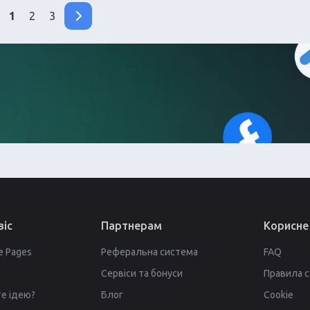
1
2
3
віс
Партнерам
Корисне
e Pages
Реферальна система
FAQ
Сервіси та бонуси
Правила с
е ідею?
Блог
Cookie