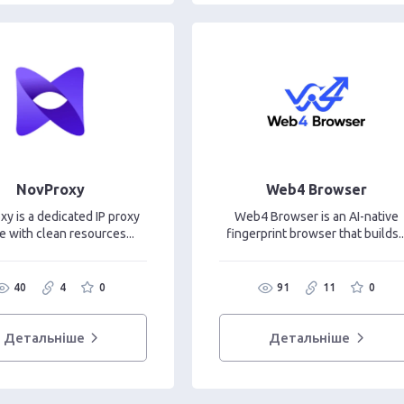
NovProxy
Web4 Browser
xy is a dedicated IP proxy
Web4 Browser is an AI-native
e with clean resources...
fingerprint browser that builds..
40
4
0
91
11
0
Детальніше
Детальніше