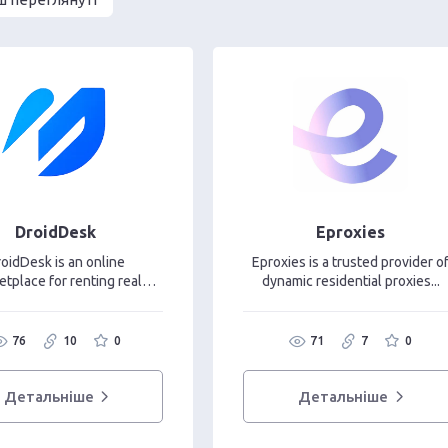
DroidDesk
Eproxies
oidDesk is an online
Eproxies is a trusted provider o
etplace for renting real
dynamic residential proxies...
Android...
76
10
0
71
7
0
Детальніше
Детальніше