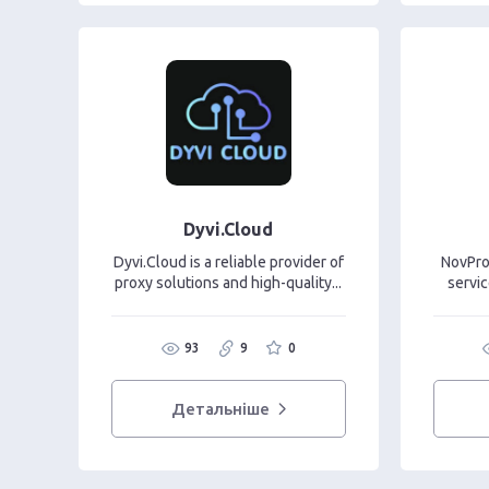
Dyvi.Cloud
Dyvi.Cloud is a reliable provider of
NovPro
proxy solutions and high-quality...
servic
93
9
0
Детальніше