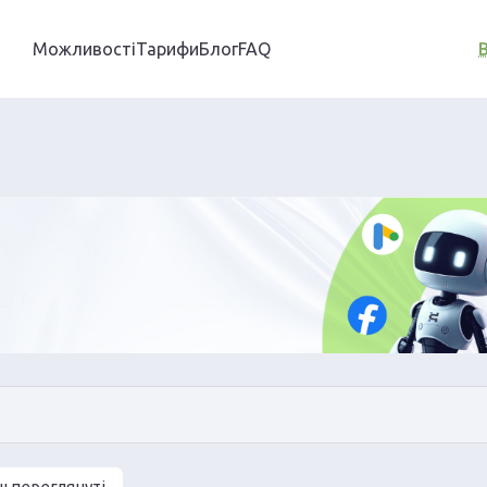
Можливості
Тарифи
Блог
FAQ
ш переглянуті