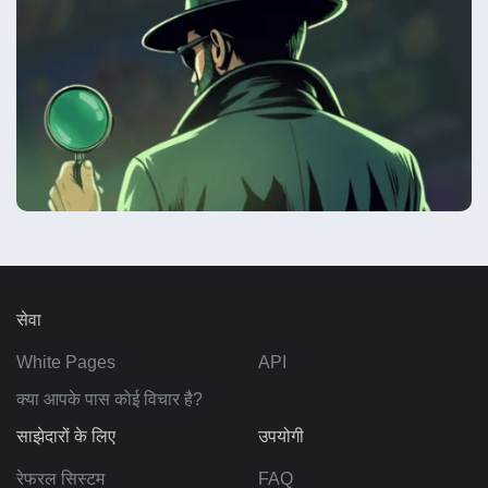
सेवा
White Pages
API
क्या आपके पास कोई विचार है?
साझेदारों के लिए
उपयोगी
रेफरल सिस्टम
FAQ