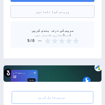
پرومو کوڈ دکھائیں
سروس کی درجہ بندی کریں
1 سے 5 ستاروں تک درجہ دیں۔
/ 5
0
سروس شامل کریں