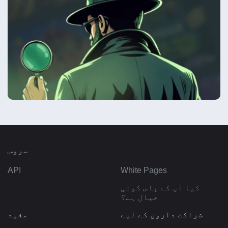
سروس
API
White Pages
کیا آپ کے پاس کوئی
خیال ہے؟
شراکت داروں کے لیے
مفید