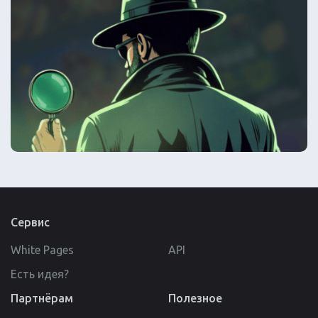
Сервис
White Pages
API
Есть идея?
Партнёрам
Полезное