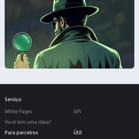
Serviço
White Pages
API
Você tem uma ideia?
Para parceiros
Útil