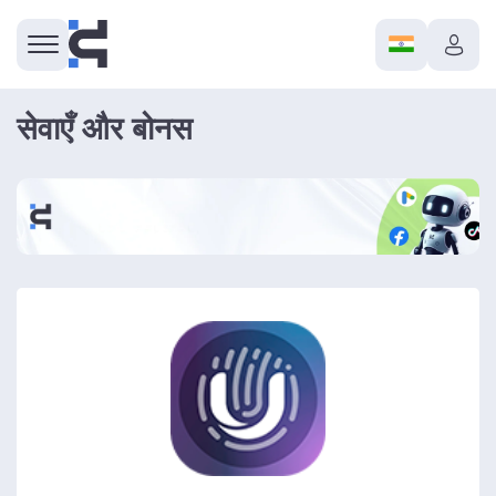
सेवाएँ और बोनस