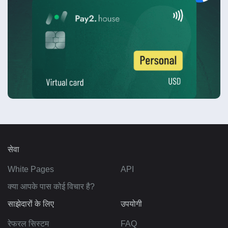
सेवा
White Pages
API
क्या आपके पास कोई विचार है?
साझेदारों के लिए
उपयोगी
रेफरल सिस्टम
FAQ