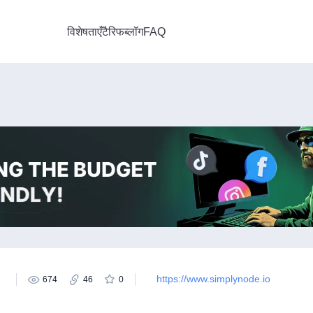
विशेषताएँ
टैरिफ
ब्लॉग
FAQ
https://www.simplynode.io
674
46
0