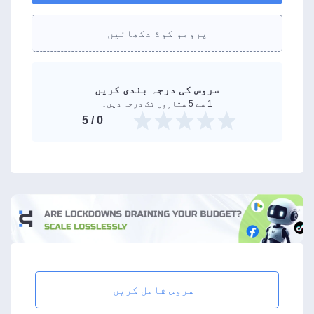
پرومو کوڈ دکھائیں
سروس کی درجہ بندی کریں
1 سے 5 ستاروں تک درجہ دیں۔
/ 5
0
سروس شامل کریں