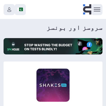
سروسز اور بونسز