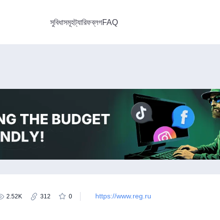
সুবিধাসমূহ
ট্যারিফ
ব্লগ
FAQ
https://www.reg.ru
2.52K
312
0