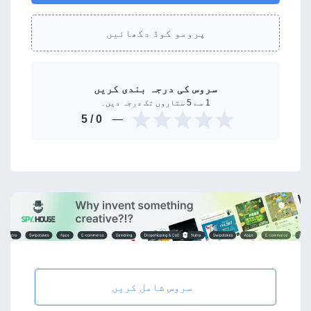
پرومو کوڈ دکھائیں
سروس کی درجہ بندی کریں
1 سے 5 ستاروں تک درجہ دیں۔
/ 5
0
سروس شامل کریں