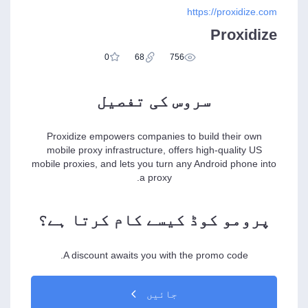
https://proxidize.com
Proxidize
0
68
756
سروس کی تفصیل
Proxidize empowers companies to build their own
mobile proxy infrastructure, offers high-quality US
mobile proxies, and lets you turn any Android phone into
a proxy.
پرومو کوڈ کیسے کام کرتا ہے؟
A discount awaits you with the promo code.
جائیں