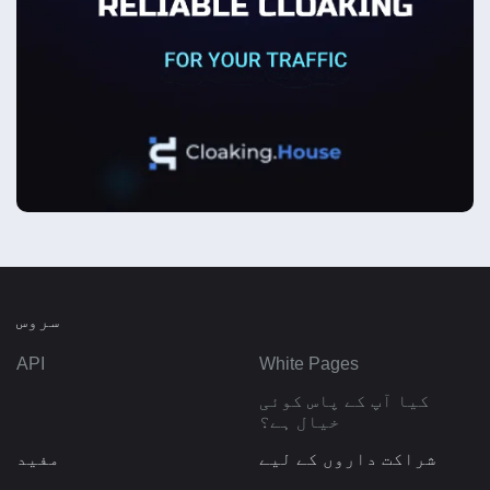
سروس
API
White Pages
کیا آپ کے پاس کوئی
خیال ہے؟
شراکت داروں کے لیے
مفید