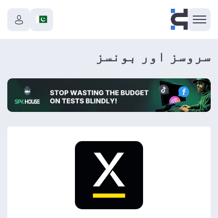
سروسز اور بونسز