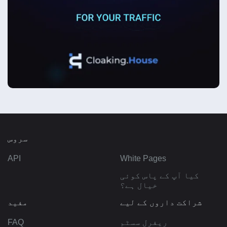
سروس
API
White Pages
کیا آپ کے پاس کوئی
خیال ہے؟
شراکت داروں کے لیے
مفید
ریفرل سسٹم
FAQ