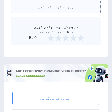
پرومو کوڈ دکھائیں
سروس کی درجہ بندی کریں
1 سے 5 ستاروں تک درجہ دیں۔
/ 5
0
سروس شامل کریں