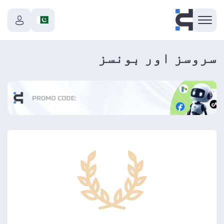
سروسز اور بونسز