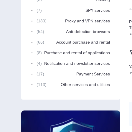
(7)
SPY services
(180)
Proxy and VPN services
P
T
(54)
Anti-detection browsers
(66)
Account purchase and rental
(8)
Purchase and rental of applications
(4)
Notification and newsletter services
Y
(17)
Payment Services
(113)
Other services and utilities