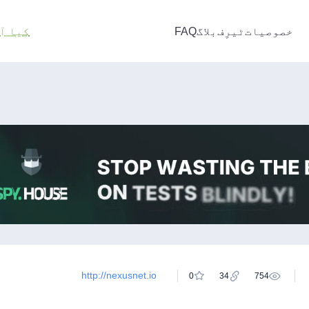
خصوصیات
ٹیرِف
بلاگ
FAQ
کیا آ
http://nexusnet.io
0
34
754