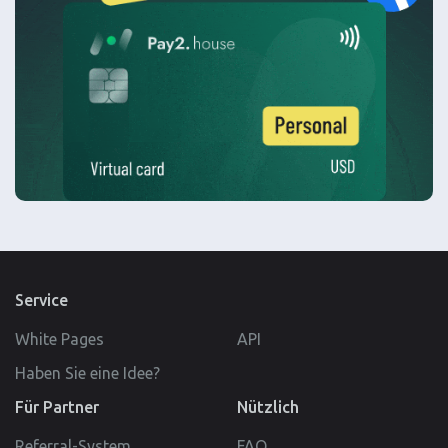
Service
White Pages
API
Haben Sie eine Idee?
Für Partner
Nützlich
Referral-System
FAQ