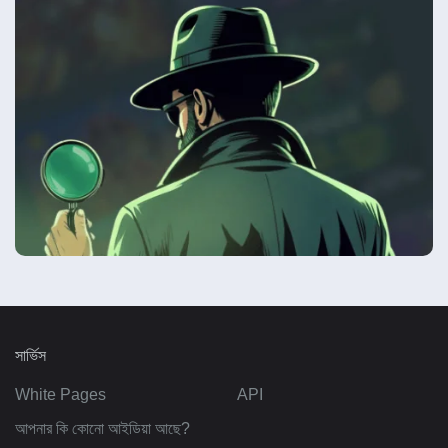
সার্ভিস
White Pages
API
আপনার কি কোনো আইডিয়া আছে?