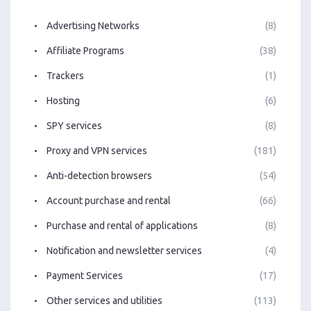
Advertising Networks
(8)
Affiliate Programs
(38)
Trackers
(1)
Hosting
(6)
SPY services
(8)
Proxy and VPN services
(181)
Anti-detection browsers
(54)
Account purchase and rental
(66)
Purchase and rental of applications
(8)
Notification and newsletter services
(4)
Payment Services
(17)
Other services and utilities
(113)