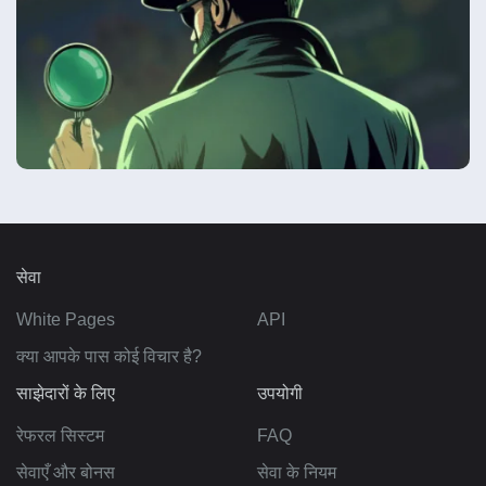
सेवा
White Pages
API
क्या आपके पास कोई विचार है?
साझेदारों के लिए
उपयोगी
रेफरल सिस्टम
FAQ
सेवाएँ और बोनस
सेवा के नियम