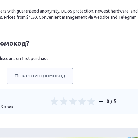
vers with guaranteed anonymity, DDoS protection, newest hardware, and
s. Prices from $1.50. Convenient management via website and Telegram
ромокод?
scount on first purchase
Показати промокод
0
/ 5
 5 зірок.