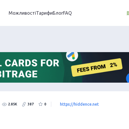
Можливості
Тарифи
Блог
FAQ
https://hiddence.net
2.85K
387
0