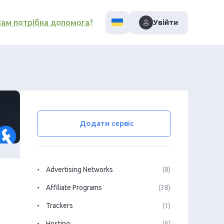
Вам потрібна допомога?
Увійти
Додати сервіс
Advertising Networks
(8)
Affiliate Programs
(38)
Trackers
(1)
Hosting
(6)