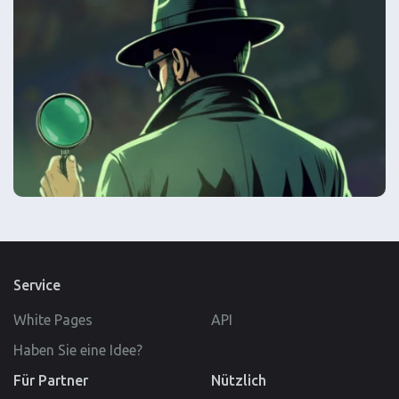
Service
White Pages
API
Haben Sie eine Idee?
Für Partner
Nützlich