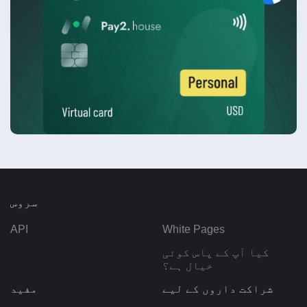
سروس
API
White Pages
کیا آپ کے پاس کوئی
خیال ہے؟
شراکت داروں کے لیے
مفید