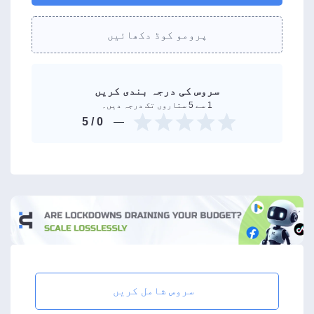
پرومو کوڈ دکھائیں
سروس کی درجہ بندی کریں
1 سے 5 ستاروں تک درجہ دیں۔
/ 5
0
سروس شامل کریں