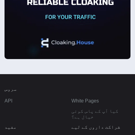
سروس
API
White Pages
کیا آپ کے پاس کوئی
خیال ہے؟
شراکت داروں کے لیے
مفید