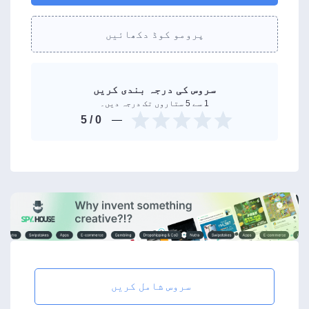
پرومو کوڈ دکھائیں
سروس کی درجہ بندی کریں
1 سے 5 ستاروں تک درجہ دیں۔
/ 5
0
سروس شامل کریں