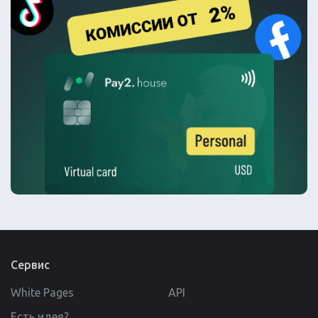
Сервис
White Pages
API
Есть идея?