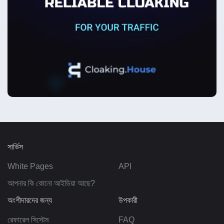
সার্ভিস
White Pages
API
আপনার কি কোনো আইডিয়া আছে?
অংশীদারদের জন্য
উপকারী
রেফারেল সিস্টেম
FAQ