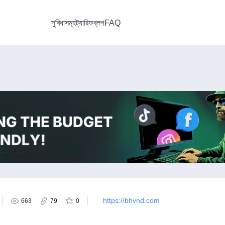
সুবিধাসমূহ
ট্যারিফ
ব্লগ
FAQ
https://bhvnd.com
663
79
0