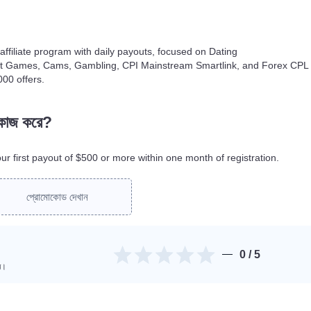
k affiliate program with daily payouts, focused on Dating
ult Games, Cams, Gambling, CPI Mainstream Smartlink, and Forex CPL
000 offers.
 কাজ করে?
r first payout of $500 or more within one month of registration.
প্রোমোকোড দেখান
0
/ 5
িন।