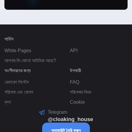
সার্ভিস
White Pages
API
আপনার কি কোনো আইডিয়া আছে?
অংশীদারদের জন্য
উপকারী
রেফারেল সিস্টেম
FAQ
পরিষেবা এবং বোনাস
পরিষেবার নিয়ম
ব্লগ
Cookie
Telegram
@cloaking_house
অ্যাকাউন্ট তৈরি করুন