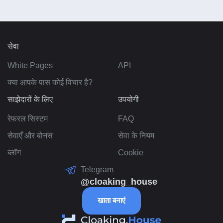
सेवा
White Pages
API
क्या आपके पास कोई विचार है?
साझेदारों के लिए
उपयोगी
रेफरल सिस्टम
FAQ
सेवाएँ और बोनस
सेवा के नियम
ब्लॉग
Cookie
Telegram
@cloaking_house
खाता बनाएं