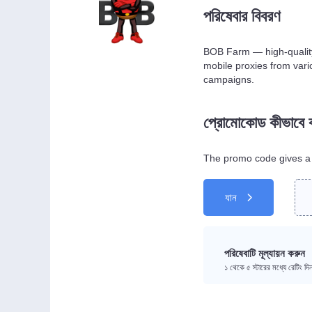
পরিষেবার বিবরণ
BOB Farm — high-quality
mobile proxies from vari
campaigns.
প্রোমোকোড কীভাবে
The promo code gives a 
যান
পরিষেবাটি মূল্যায়ন করুন
১ থেকে ৫ স্টারের মধ্যে রেটিং দ