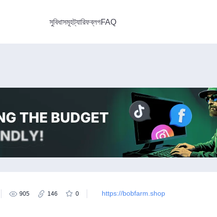
সুবিধাসমূহ
ট্যারিফ
ব্লগ
FAQ
https://bobfarm.shop
905
146
0