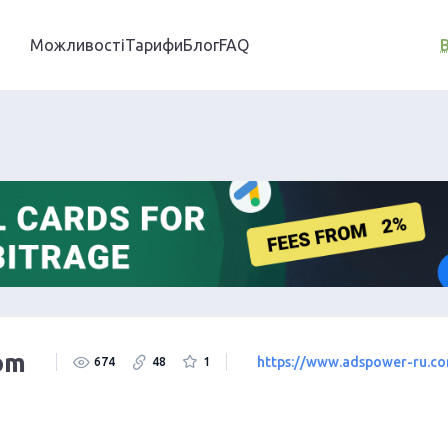
Можливості
Тарифи
Блог
FAQ
om
https://www.adspower-ru.c
674
48
1