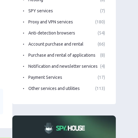
SPY services
(7)
Proxy and VPN services
(180)
Anti-detection browsers
(54)
Account purchase and rental
(66)
Purchase and rental of applications
(8)
Notification and newsletter services
(4)
Payment Services
(17)
Other services and utilities
(113)