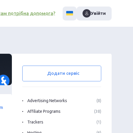
Вам потрібна допомога?
Увійти
Додати сервіс
Advertising Networks
(8)
om
Affiliate Programs
(38)
Trackers
(1)
Hosting
(6)