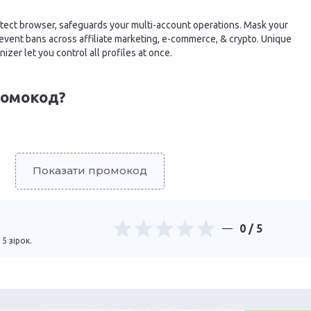
tect browser, safeguards your multi-account operations. Mask your
revent bans across affiliate marketing, e-commerce, & crypto. Unique
izer let you control all profiles at once.
ромокод?
Показати промокод
0
/ 5
 5 зірок.