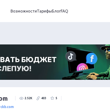
Возможности
Тарифы
Блог
FAQ
Com
2.52K
403
5
rckb.com