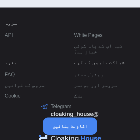
سروس
API
White Pages
کیا آپ کے پاس کوئی
خیال ہے؟
شراکت داروں کے لیے
مفید
ریفرل سسٹم
FAQ
سروسز اور بونسز
سروس کے قوانین
بلاگ
Cookie
Telegram
@cloaking_house
اکاؤنٹ بنائیں