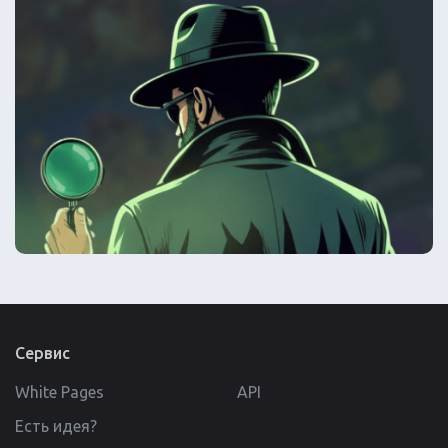
Сервис
White Pages
API
Есть идея?