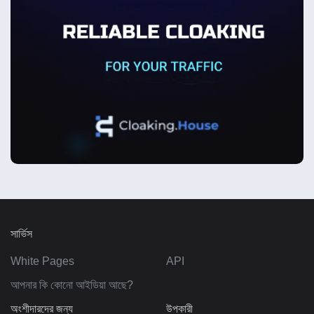
সার্ভিস
White Pages
API
আপনার কি কোনো আইডিয়া আছে?
অংশীদারদের জন্য
উপকারী