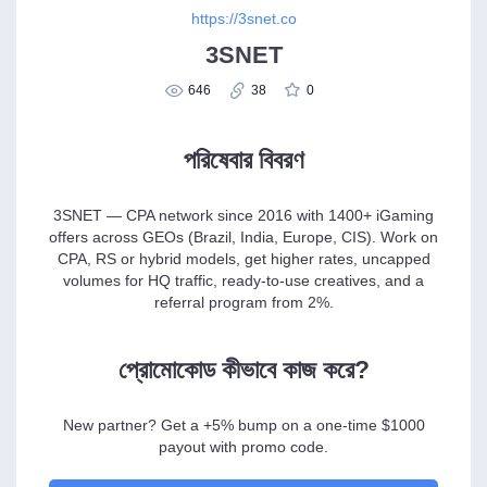
https://3snet.co
3SNET
646
38
0
পরিষেবার বিবরণ
3SNET — CPA network since 2016 with 1400+ iGaming
offers across GEOs (Brazil, India, Europe, CIS). Work on
CPA, RS or hybrid models, get higher rates, uncapped
volumes for HQ traffic, ready-to-use creatives, and a
referral program from 2%.
প্রোমোকোড কীভাবে কাজ করে?
New partner? Get a +5% bump on a one-time $1000
payout with promo code.