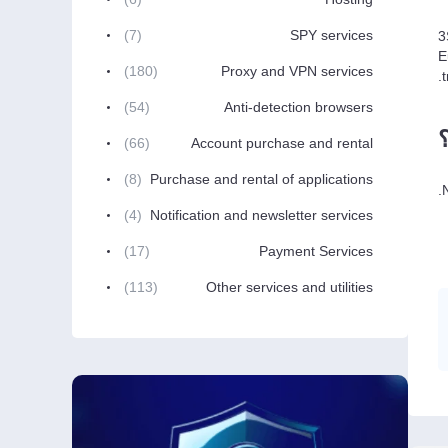
(7)
SPY services
3
E
(180)
Proxy and VPN services
(54)
Anti-detection browsers
(66)
Account purchase and rental
(8)
Purchase and rental of applications
(4)
Notification and newsletter services
(17)
Payment Services
(113)
Other services and utilities