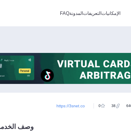
الإمكانيات
التعريفات
المدونة
FAQ
https://3snet.co
0
38
64
وصف الخدمة