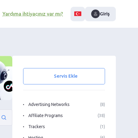
Yardıma ihtiyacınız var mı?
Giriş
Servis Ekle
Advertising Networks
(8)
Affiliate Programs
(38)
Trackers
(1)
Hosting
(6)