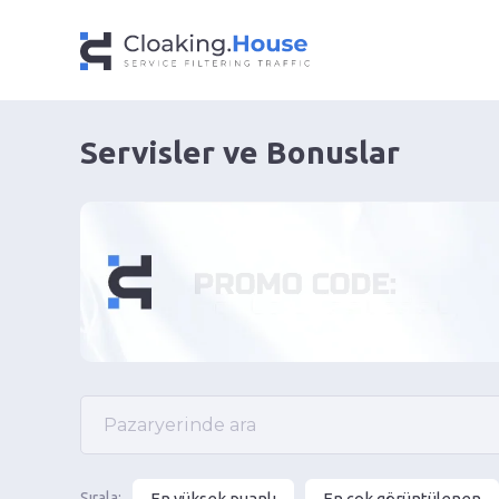
Servisler ve Bonuslar
En yüksek puanlı
En çok görüntülenen
Sırala: