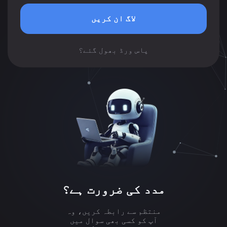
لاگ ان کریں
پاس ورڈ بھول گئے؟
مدد کی ضرورت ہے؟
منتظم سے رابطہ کریں، وہ
آپ کو کسی بھی سوال میں