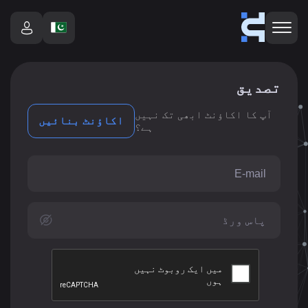
تصدیق
آپ کا اکاؤنٹ ابھی تک نہیں
اکاؤنٹ بنائیں
ہے؟