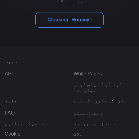
مدد کرے گا!
@Cloaking_House
سروس
API
White Pages
کیا آپ کے پاس کوئی
خیال ہے؟
شراکت داروں کے لیے
مفید
ریفرل سسٹم
FAQ
سروسز اور بونسز
سروس کے قوانین
بلاگ
Cookie