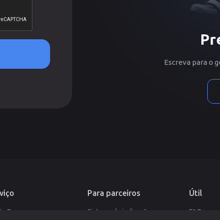
Pr
Escreva para o g
viço
Para parceiros
Útil
te Pages
Sistema de indicação
FAQ