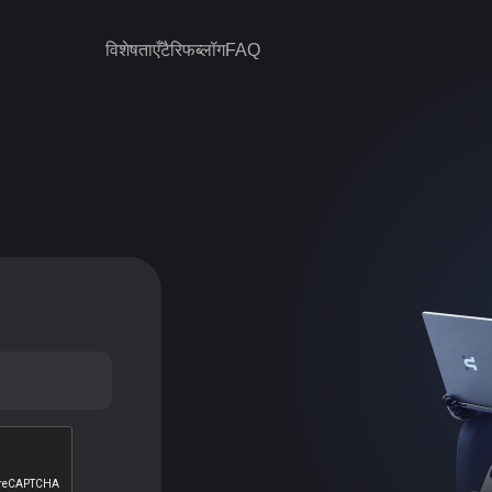
विशेषताएँ
टैरिफ
ब्लॉग
FAQ