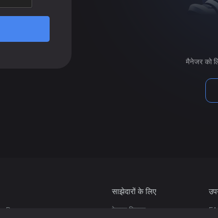
मैनेजर को ल
साझेदारों के लिए
उप
te Pages
रेफरल सिस्टम
FA