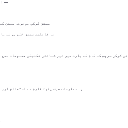
— ان
سیشن کوکی موجودہ سیشن کے 
یہ فائلیں سیشن ختم ہونے یا 
ی کوکی سروس کے کام کے بارے میں غیر شناختی تکنیکی معلومات جمع ک
یہ معلومات صرف پلیٹ فارم کے استحکام اور ف
ک