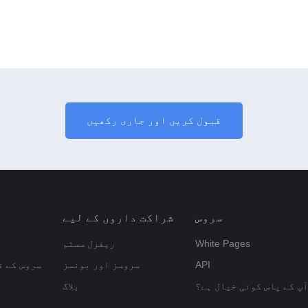
قبول کریں اور جاری رکھیں
سروس
شراکت داروں کے لیے
White Pages
ریفرل سسٹم
API
سروسز اور بونسز
سروس کے ق
آپ کے پاس کوئی خیال ہے؟
بلاگ