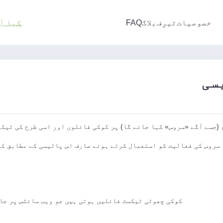
خصوصیات
ٹیرِف
بلاگ
FAQ
کیا آ
سی
(جسے آگے «سروس» کہا جائے گا) پر کوکی فائلوں اور اسی طرح کی ٹیک
 سروس کی فعالیت کو استعمال کرتے ہوئے صارف اس پالیسی کے مطابق کو
کوکی چھوٹی ٹیکسٹ فائلیں ہوتی ہیں جو ویب سائٹس پر جا