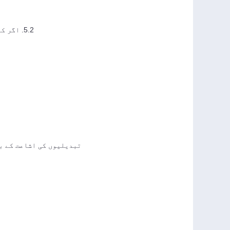
5.2. اگر کوکی مکمل طور پر غیر فعال کر دی جائیں تو سروس کے کچھ افعال درست طریقے سے کام نہیں کر سکتے یا دستیاب نہیں رہ سکتے۔
تبدیلیوں کی اشاعت کے بع