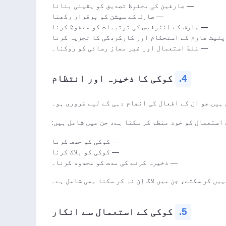
— صارفین کی محفوظ تصدیق کو یقینی بنانا
— صارف کے سیشن کو برقرار رکھنا
— صارف کے انٹرفیس کی ترتیبات کو محفوظ کرنا
لیٹ فارم کے استحکام اور کارکردگی کا تجزیہ کرنا
— غلط استعمال اور غیر مجاز رسائی کو روکنا۔
4.
کوکی کا ذخیرہ اور انتظام
— کوکی کو حذف کرنا
— کوکی کو بلاک کرنا
— ذخیرہ کرنے کی مدت کو محدود کرنا۔
5.
کوکی کے استعمال سے انکار