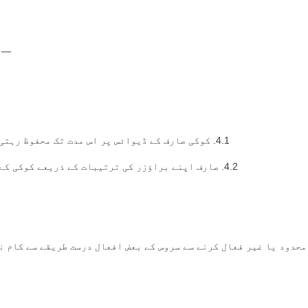
— پ
4.1. کوکی صارف کے ڈیوائس پر اس مدت تک محفوظ رہتی ہیں جو ان کے افعال کی انجام دہی کے لیے ضروری ہو۔
4.2. صارف اپنے براؤزر کی ترتیبات کے ذریعے کوکی کے استعمال کو خود منظم کر سکتا ہے، جن میں شامل ہیں: