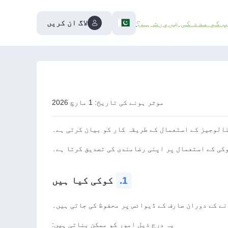
لاگ ان کریں
پ کو مدد کی ضرورت ہے؟
موثر ہونے کی تاریخ: 1 مارچ 2026
نالوجیز کے استعمال کے طریقہ کار کو بیان کرتی ہے۔
کی کے استعمال پر اپنی رضامندی کی تصدیق کرتا ہے۔
1.
کوکی کیا ہیں
نے کے دوران صارف کے ڈیوائس پر محفوظ کی جاتی ہیں۔
یہ درج ذیل امور کو ممکن بناتی ہیں: