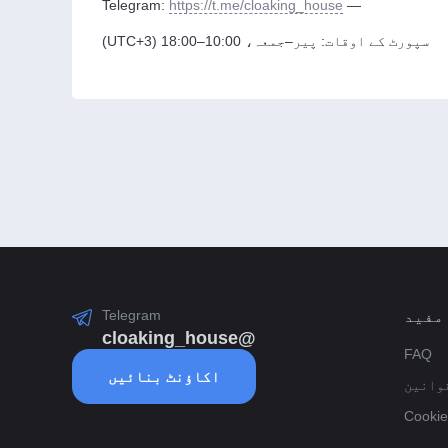
https://t.me/cloaking_house
— Telegram:
سپورٹ کے اوقات: پیر–جمعہ، 10:00–18:00 (UTC+3)
Telegram
مفید
@cloaking_house
FAQ
اکاؤنٹ بنائیں
وانین
Cookie