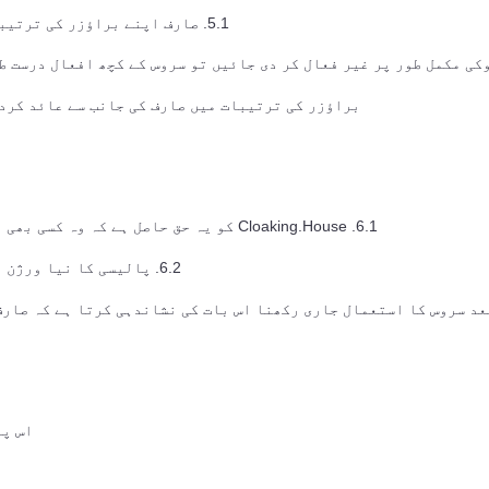
5.1. صارف اپنے براؤزر کی ترتیبات کے ذریعے کوکی کے استعمال سے انکار کر سکتا ہے۔
براؤزر کی ترتیبات میں صارف کی جانب سے عائد کرد
6.1. Cloaking.House کو یہ حق حاصل ہے کہ وہ کسی بھی وقت بغیر پیشگی اطلاع کے اس پالیسی میں تبدیلی کرے۔
6.2. پالیسی کا نیا ورژن ویب سائٹ پر شائع ہونے کے لمحے سے نافذ ہو جاتا ہے۔
د سروس کا استعمال جاری رکھنا اس بات کی نشاندہی کرتا ہے کہ صارف
اس پا