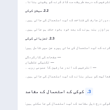
ٹرفیس کے درست طریقے سے کام کرنے کو یقینی بنانا۔
2.2. سیشن کوکی
دوران صارف کی شناخت کے لیے استعمال کی جاتی ہیں۔
براؤزر بند ہونے کے بعد خود بخود حذف ہو جاتی ہیں۔
2.3. تجزیاتی کوکی
رنے کے لیے استعمال کی جاتی ہیں، جن میں شامل ہیں:
— صفحات کی کارکردگی
— تکنیکی غلطیاں
— انٹرفیس کے اندر صارفین کا عمومی رویہ۔
عالیت کو بہتر بنانے کے لیے استعمال کی جاتی ہیں۔
3.
کوکی کے استعمال کے مقاصد
وکی درج ذیل مقاصد کے لیے استعمال کی جا سکتی ہیں: