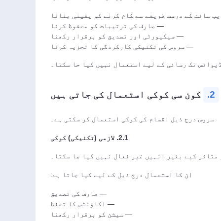
ب سائٹ کے درست طریقے سے کام کرنے کو یقینی بنانا
— صارف کی ترتیبات کو محفوظ کرنا
— سیکیورٹی اور تصدیق کو برقرار رکھنا
— سروس کی تکنیکی کارکردگی کا تجزیہ کرنا
ڈیوائس تک رسائی کے لیے استعمال نہیں کیا جا سکتا۔
2.
کون سی کوکی استعمال کی جاتی ہیں
سروس درج ذیل اقسام کی کوکی استعمال کر سکتی ہے۔
2.1. لازمی (تکنیکی) کوکی
 متاثر کیے بغیر انہیں غیر فعال نہیں کیا جا سکتا۔
ان کا استعمال درج ذیل کے لیے کیا جاتا ہے:
— صارف کی تصدیق
— اکاؤنٹس کا تحفظ
— سیشن کو برقرار رکھنا